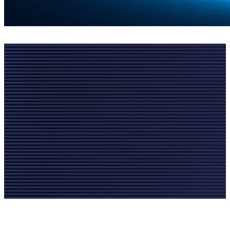
Teil eines etablierten Netzwerks im Sport
Direkte Unterstützung des Vereins mit messbarem Effekt
Neue Geschäftskontakte und gesteigerte Sichtbarkeit
Verlässliche, jährlich wiederkehrende Einnahmen
Mehr finanzieller Spielraum für Nachwuchs- und
Kaderentwicklung
Langfristige Perspektiven durch den Ausbau bestehender
Partnerschaften