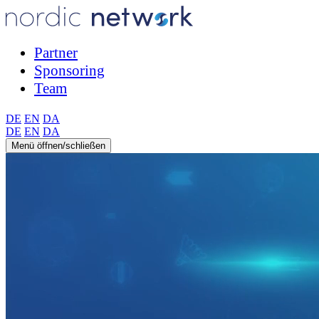
Partner
Sponsoring
Team
DE
EN
DA
DE
EN
DA
Menü öffnen/schließen